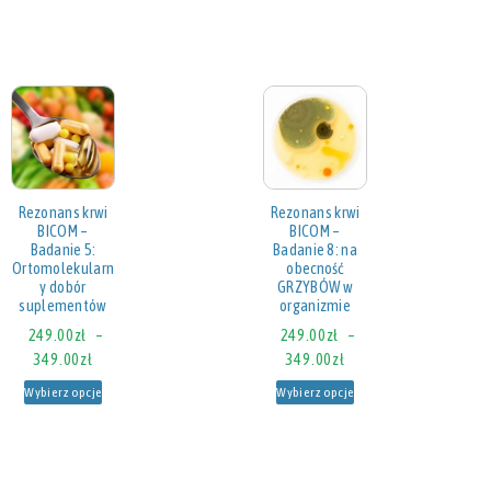
Rezonans krwi
Rezonans krwi
BICOM –
BICOM –
Badanie 5:
Badanie 8: na
Ortomolekularn
obecność
y dobór
GRZYBÓW w
suplementów
organizmie
249.00
zł
–
249.00
zł
–
349.00
zł
349.00
zł
Wybierz opcje
Wybierz opcje