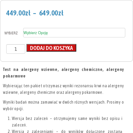
449.00
zł
–
649.00
zł
WYBIERZ
DODAJ DO KOSZYKA
Test na alergeny wziewne, alergeny chemiczne, alergeny
pokarmowe
Wybierając ten pakiet otrzymasz wyniki rezonansu krwi na alergeny
wziewne, alergeny chemiczne oraz alergeny pokarmowe.
Wyniki badań można zamawiać w dwóch różnych wersjach. Prosimy o
wybór opcji.
Wersja bez zaleceń – otrzymujemy same wyniki bez opisu i
zaleceń.
Wersja z zaleceniami – do wyników dołączone zostaną