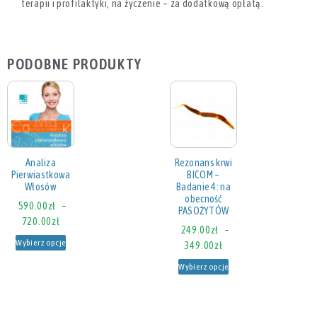
terapii i profilaktyki, na życzenie – za dodatkową opłatą.
PODOBNE PRODUKTY
Analiza
Rezonans krwi
Pierwiastkowa
BICOM –
Włosów
Badanie 4: na
obecność
590.00
zł
–
PASOŻYTÓW
720.00
zł
249.00
zł
–
Wybierz opcje
349.00
zł
Wybierz opcje