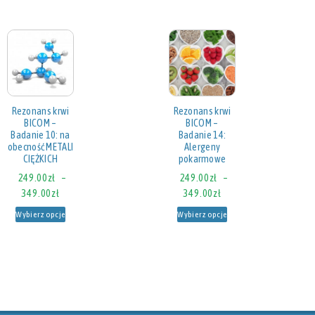
Rezonans krwi
Rezonans krwi
BICOM –
BICOM –
Badanie 10: na
Badanie 14:
obecność METALI
Alergeny
CIĘŻKICH
pokarmowe
249.00
zł
–
249.00
zł
–
349.00
zł
349.00
zł
Wybierz opcje
Wybierz opcje