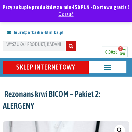
Polski
Przy zakupie produktów za min 450 PLN - Dostawa gratis !
Odrzuć
ARKADIA Klinika Zdrowia
biuro@arkadia-klinika.pl
0
0.00
zł
SKLEP INTERNETOWY
Rezonans krwi BICOM – Pakiet 2:
ALERGENY