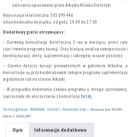
zalecenia opracowane przez Arkadia Klinika Dietetyki.
Rejestracja telefoniczna 505 099 446
od poniedziałku do piątku, od godz. 10.00 do 17.00
Dodatkowy gratis otrzymujesz:
– Darmową konsultację dietetyczną 1 raz w miesiącu, przez cały
czas trwania programu kuracji. Oraz bieżącą analizę samopoczucia i
korektę kuracji: diety, suplementacji i zabiegów, w razie potrzeby.
– Opieka dotyczy kuracji prowadzonych w gabinecie Arkadia, a
konsultacje są przy każdorazowym zakupie programu suplementacji
w gabinecie lub na stronie Arkadii.
– W przypadku dokonania zakupu programu u innego sprzedawcy,
tutaj
zapraszamy do skorzystania z konsultacji
.
Strona główna
BADANIA - USŁUGI
Rezonans krwi
/
/
/ Rezonans krwi BICOM –
Pakiet 2: ALERGENY
Opis
Informacje dodatkowe