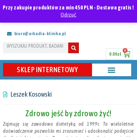
Polski
Przy zakupie produktów za min 450 PLN - Dostawa gratis !
Odrzuć
ARKADIA Klinika Zdrowia
biuro@arkadia-klinika.pl
0
0.00
zł
SKLEP INTERNETOWY
Leszek Kosowski
Zdrowo jeść by zdrowo żyć!
Zajmuję się zawodowo dietetyką od 1999r. To wieloletnie
doświadczenie pozwoliło mi zrozumieć i udoskonalić podejście