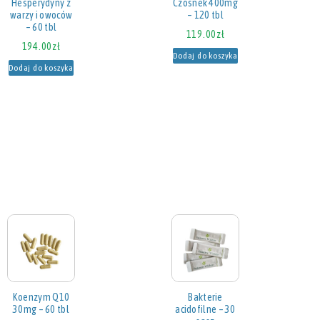
Hesperydyny z
Czosnek 400mg
warzy i owoców
– 120 tbl
– 60 tbl
119.00
zł
194.00
zł
Dodaj do koszyka
Dodaj do koszyka
Koenzym Q10
Bakterie
30mg – 60 tbl
acidofilne – 30