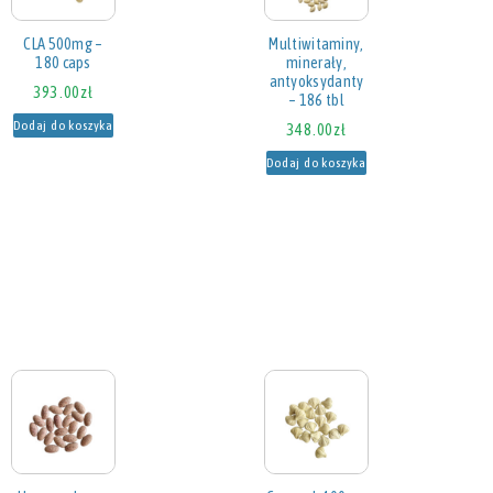
CLA 500mg –
Multiwitaminy,
180 caps
minerały,
antyoksydanty
393.00
zł
– 186 tbl
Dodaj do koszyka
348.00
zł
Dodaj do koszyka