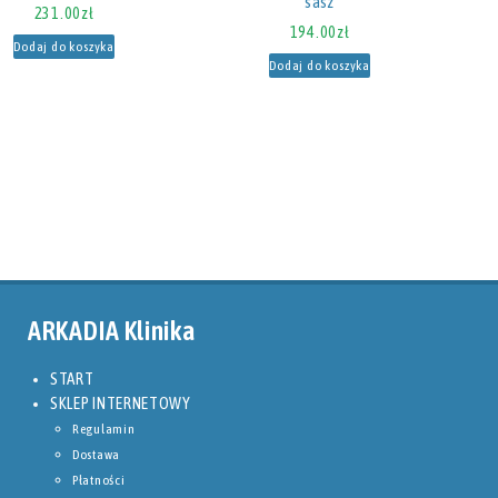
sasz
231.00
zł
194.00
zł
Dodaj do koszyka
Dodaj do koszyka
ARKADIA Klinika
START
SKLEP INTERNETOWY
Regulamin
Dostawa
Płatności