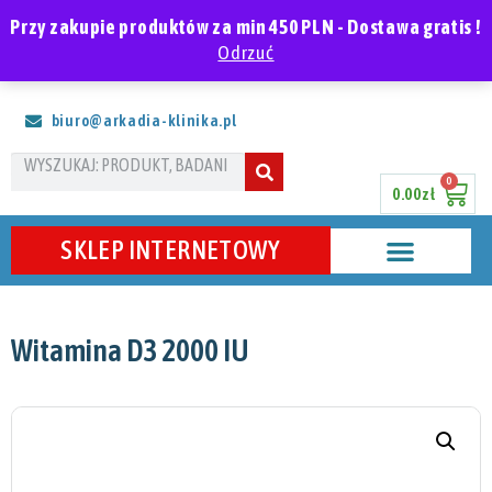
Polski
Przy zakupie produktów za min 450 PLN - Dostawa gratis !
Odrzuć
ARKADIA Klinika Zdrowia
biuro@arkadia-klinika.pl
0
0.00
zł
SKLEP INTERNETOWY
Witamina D3 2000 IU