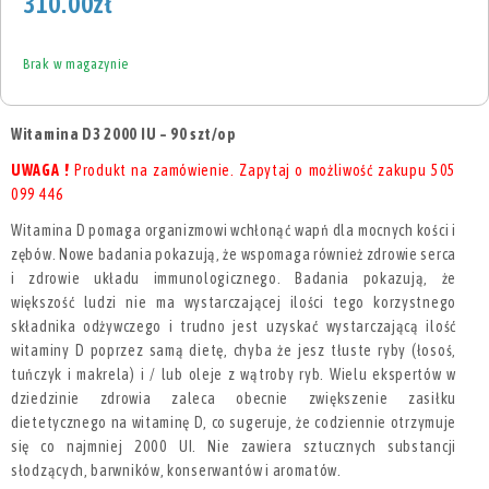
310.00
zł
Brak w magazynie
Witamina D3 2000 IU – 90 szt/op
UWAGA !
Produkt na zamówienie. Zapytaj o możliwość zakupu 505
099 446
Witamina D pomaga organizmowi wchłonąć wapń dla mocnych kości i
zębów. Nowe badania pokazują, że wspomaga również zdrowie serca
i zdrowie układu immunologicznego. Badania pokazują, że
większość ludzi nie ma wystarczającej ilości tego korzystnego
składnika odżywczego i trudno jest uzyskać wystarczającą ilość
witaminy D poprzez samą dietę, chyba że jesz tłuste ryby (łosoś,
tuńczyk i makrela) i / lub oleje z wątroby ryb. Wielu ekspertów w
dziedzinie zdrowia zaleca obecnie zwiększenie zasiłku
dietetycznego na witaminę D, co sugeruje, że codziennie otrzymuje
się co najmniej 2000 UI. Nie zawiera sztucznych substancji
słodzących, barwników, konserwantów i aromatów.