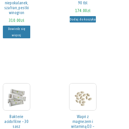
niepokalanek,
90 tbl
szafran, pestki
174.00
zł
winogron
Dodaj do koszyka
310.00
zł
Dowiedz się
więcej
Bakterie
Wapń z
acidofilne – 30
magnezem i
sasz
witaminą D3 –