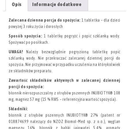
Opis
Informacje dodatkowe
Zalecana dzienna porcja do spożycia:
1 tabletka – dla dzieci
powyżej 3 roku życia i dorosłych
Sposób spożycia:
1 tabletkę pogryźć i popić szklanką wody.
Spożywać po posiłkach.
UWAGA!
Należy bezwzględnie pogryzioną tabletkę popić
szklanką wody. Nie przekraczać zalecanej dziennej porcji do
spożycia. Nie przyjmować w przypadku uczulenia na którykolwiek
ze składników preparatu.
Zawartość składników aktywnych w zalecanej dziennej
porcji do spożycia:
błonnik nierozpuszczalny z otrębów pszennych INUBIOTYK® 108
mg, magnez 57 mg (15 % RWS – referencyjna wartość spożycia).
Składniki:
błonnik z otrębów pszennych INUBIOTYK® 27% (patent nr
018874699 należący do NZOZ Biomol-Med sp. z o.o.), węglan
magnezu 16%, błonnik z babki jajowatej 5,4%, aromaty