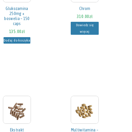
Glukozamina
Chrom
250mg +
310.00
zł
boswelia – 150
caps
Dowiedz się
135.00
zł
więcej
Dodaj do koszyka
Ekstrakt
Multiwitamina –