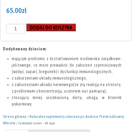
65.00
zł
DODAJ DO KOSZYKA
Dedykowany dzieciom:
mającym problemy z kształtowaniem środowiska żołądkowo-
jelitowego, co może prowadzić do zaburzeń czynnościowych
(wzdęć, zaparć, biegunek) i dysfunkcji immunologicznych,
z zaburzeniami układu immunologicznego,
z zaburzeniami układu nerwowego(ze złą reakcją na stresory,
z problemami z koncentracją, uczeniem się i pamięcią),
stosujący mniej urozmaiconą dietę, ubogą w błonnik
pokarmowy.
Strona główna
Naturalne suplementy zalecane po Analizie Pierwiastkowej
/
Włosów
/ Inubiotyk Junior – 60 caps