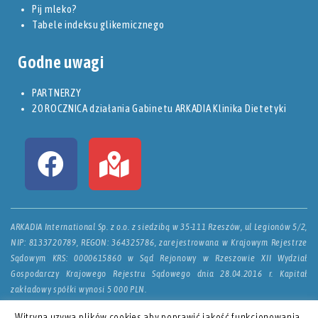
Pij mleko?
Tabele indeksu glikemicznego
Godne uwagi
PARTNERZY
20 ROCZNICA działania Gabinetu ARKADIA Klinika Dietetyki
ARKADIA International Sp. z o.o. z siedzibą w 35-111 Rzeszów, ul Legionów 5/2,
NIP: 8133720789, REGON: 364325786, zarejestrowana w Krajowym Rejestrze
Sądowym KRS: 0000615860 w Sąd Rejonowy w Rzeszowie XII Wydział
Gospodarczy Krajowego Rejestru Sądowego dnia 28.04.2016 r. Kapitał
zakładowy spółki wynosi 5 000 PLN.
Witryna uzywa plików cookies aby poprawić jakość funkcjonowania.