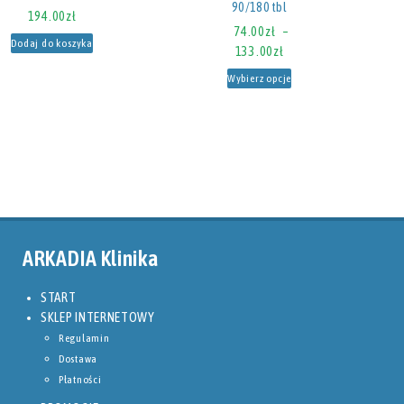
90/180 tbl
194.00
zł
74.00
zł
–
Dodaj do koszyka
133.00
zł
Wybierz opcje
ARKADIA Klinika
START
SKLEP INTERNETOWY
Regulamin
Dostawa
Płatności