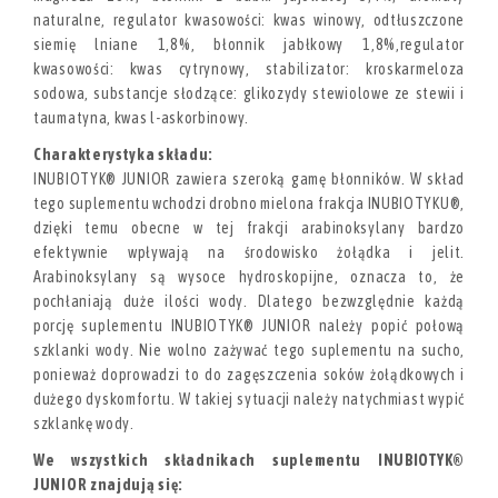
naturalne, regulator kwasowości: kwas winowy, odtłuszczone
siemię lniane 1,8%, błonnik jabłkowy 1,8%,regulator
kwasowości: kwas cytrynowy, stabilizator: kroskarmeloza
sodowa, substancje słodzące: glikozydy stewiolowe ze stewii i
taumatyna, kwas l-askorbinowy.
Charakterystyka składu:
INUBIOTYK® JUNIOR zawiera szeroką gamę błonników. W skład
tego suplementu wchodzi drobno mielona frakcja INUBIOTYKU®,
dzięki temu obecne w tej frakcji arabinoksylany bardzo
efektywnie wpływają na środowisko żołądka i jelit.
Arabinoksylany są wysoce hydroskopijne, oznacza to, że
pochłaniają duże ilości wody. Dlatego bezwzględnie każdą
porcję suplementu INUBIOTYK® JUNIOR należy popić połową
szklanki wody. Nie wolno zażywać tego suplementu na sucho,
ponieważ doprowadzi to do zagęszczenia soków żołądkowych i
dużego dyskomfortu. W takiej sytuacji należy natychmiast wypić
szklankę wody.
We wszystkich składnikach suplementu INUBIOTYK®
JUNIOR znajdują się: