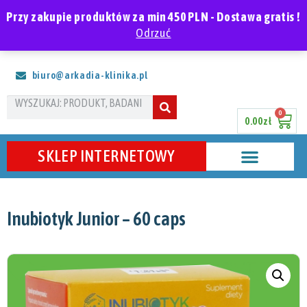
Polski
Przy zakupie produktów za min 450 PLN - Dostawa gratis !
Odrzuć
ARKADIA Klinika Zdrowia
biuro@arkadia-klinika.pl
0
0.00
zł
SKLEP INTERNETOWY
Inubiotyk Junior – 60 caps